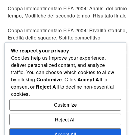
Coppa Intercontinentale FIFA 2004: Analisi del primo
tempo, Modifiche del secondo tempo, Risultato finale
Coppa Intercontinentale FIFA 2004: Rivalità storiche,
Eredità delle squadre, Spirito competitivo
We respect your privacy
Coppa Intercontinentale FIFA 2004: Trasferimenti dei
Cookies help us improve your experience,
giocatori, Situazioni contrattuali, Prospettive future
deliver personalized content, and analyze
traffic. You can choose which cookies to allow
Coppa Intercontinentale FIFA 2004: Reazioni post-
by clicking
Customize
. Click
Accept All
to
partita, Interviste ai giocatori, Prospettive dei tifosi
consent or
Reject All
to decline non-essential
cookies.
Coppa Intercontinentale FIFA 2004: Contratti dei
giocatori, Negoziazioni, Aspetti finanziari
Customize
Reject All
Informativa sulla privacy
Chi siamo
Termini e condizioni
Accept All
Contattaci
Preferenze sui cookie