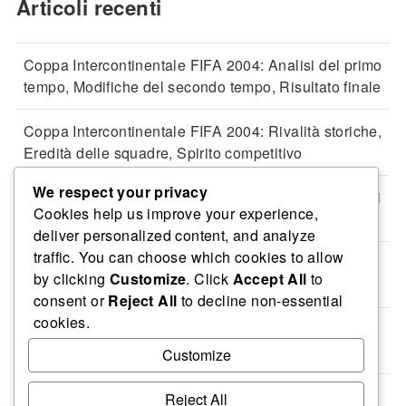
Articoli recenti
Coppa Intercontinentale FIFA 2004: Analisi del primo
tempo, Modifiche del secondo tempo, Risultato finale
Coppa Intercontinentale FIFA 2004: Rivalità storiche,
Eredità delle squadre, Spirito competitivo
We respect your privacy
Coppa Intercontinentale FIFA 2004: Trasferimenti dei
Cookies help us improve your experience,
giocatori, Situazioni contrattuali, Prospettive future
deliver personalized content, and analyze
traffic. You can choose which cookies to allow
Coppa Intercontinentale FIFA 2004: Reazioni post-
by clicking
Customize
. Click
Accept All
to
partita, Interviste ai giocatori, Prospettive dei tifosi
consent or
Reject All
to decline non-essential
cookies.
Coppa Intercontinentale FIFA 2004: Contratti dei
giocatori, Negoziazioni, Aspetti finanziari
Customize
Reject All