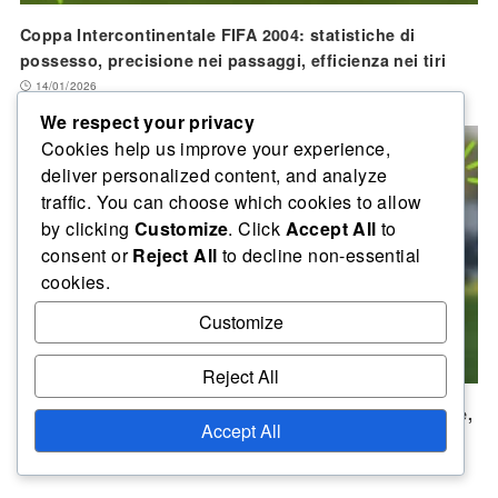
Coppa Intercontinentale FIFA 2004: statistiche di
possesso, precisione nei passaggi, efficienza nei tiri
14/01/2026
We respect your privacy
Cookies help us improve your experience,
deliver personalized content, and analyze
traffic. You can choose which cookies to allow
by clicking
Customize
. Click
Accept All
to
consent or
Reject All
to decline non-essential
cookies.
Customize
Reject All
Coppa Intercontinentale FIFA 2004: Formazioni tattiche,
Accept All
Schemi di punteggio, Strategie difensive
02/02/2026