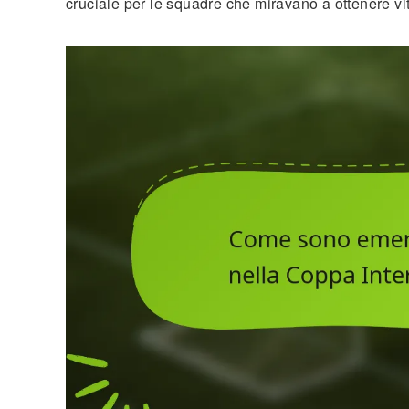
cruciale per le squadre che miravano a ottenere vitt