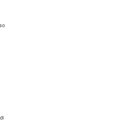
sso
di