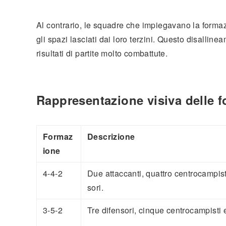
Al contrario, le squadre che impiegavano la formaz
gli spazi lasciati dai loro terzini. Questo disallin
risultati di partite molto combattute.
Rappresentazione visiva delle f
Formaz
Descrizione
ione
4-4-2
Due attaccanti, quattro centrocampist
sori.
3-5-2
Tre difensori, cinque centrocampisti 