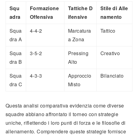
Squ
Formazione
Tattiche D
Stile di Alle
adra
Offensiva
ifensive
namento
Squa
4-4-2
Marcatura
Tattico
dra A
a Zona
Squa
3-5-2
Pressing
Creativo
dra B
Alto
Squa
4-3-3
Approccio
Bilanciato
dra C
Misto
Questa analisi comparativa evidenzia come diverse
squadre abbiano affrontato il torneo con strategie
uniche, riflettendo i loro punti di forza e le filosofie di
allenamento. Comprendere queste strategie fornisce