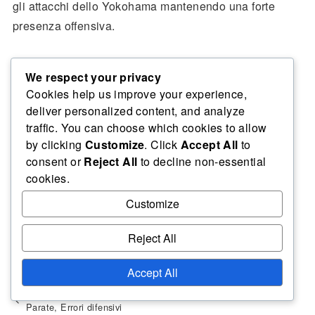
gli attacchi dello Yokohama mantenendo una forte
presenza offensiva.
Sostituzioni notevoli hanno incluso l’introduzione di
We respect your privacy
centrocampisti che hanno aiutato a consolidare il
Cookies help us improve your experience,
controllo del Valencia nelle fasi finali della partita. Le
deliver personalized content, and analyze
reazioni dei tifosi sono state estremamente positive,
traffic. You can choose which cookies to allow
by clicking
Customize
. Click
Accept All
to
con i sostenitori del Valencia che celebravano
consent or
Reject All
to decline non-essential
l’esecuzione strategica e la resilienza della loro
cookies.
squadra durante tutto il torneo.
Customize
Reject All
Analisi della partita della Coppa Intercontinentale FIFA 2004
Accept All
Coppa Intercontinentale FIFA 2004: Prestazioni dei portieri,
Parate, Errori difensivi